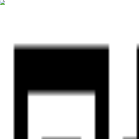
首页
在线工具
下载客户端
音频知识
联系客服
关于我们
点击收藏
下载APP
返回知识库
音频裁剪
2026-06-08
阅读约
2分钟
手机铃声怎么裁剪？mp3裁剪制作
手机铃声裁剪是很多用户处理音频时会遇到的实际问题。文件太大、片
转换猫提供手机App和网页端两种处理方式，适合临时处理手机里的