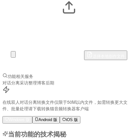
点击或拖入待处理文件
双人对话分离工具，支持分离不同说话人音轨并导出
网页端限 50MB · 多文件处理请使用客户端
选择本地创作文件
隐私加密传输
离线算法渲染
功能相关服务
对话分离
采访整理
博客后期
在线双人对话分离转换文件仅限于50M以内文件，如需转换更大文
件、批量处理请下载转换猫音频转换器客户端
Windows 版
Android 版
iOS 版
当前功能的技术揭秘